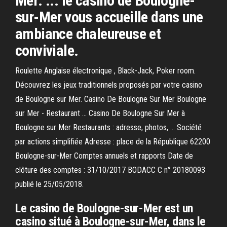
Mer: ... le casino de Boulogne-
sur-Mer vous accueille dans une
ambiance chaleureuse et
conviviale.
Roulette Anglaise électronique , Black-Jack, Poker room.
Découvrez les jeux traditionnels proposés par votre casino
de Boulogne sur Mer. Casino De Boulogne Sur Mer Boulogne
sur Mer - Restaurant ... Casino De Boulogne Sur Mer à
Boulogne sur Mer Restaurants : adresse, photos, ... Société
par actions simplifiée Adresse : place de la République 62200
Boulogne-sur-Mer Comptes annuels et rapports Date de
clôture des comptes : 31/10/2017 BODACC C n° 20180093
publié le 25/05/2018.
Le casino de Boulogne-sur-Mer est un
casino situé à Boulogne-sur-Mer, dans le